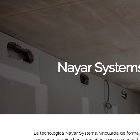
Nayar Systems
La tecnológica
Nayar Systems
, vinculada de forma 
compañía adquirió hace tres años y que se convertir