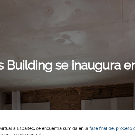
 Building se inaugura en
virtual a
Espaitec
, se encuentra sumida en la
fase final del proceso d
á en su sede central.