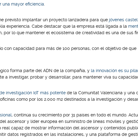
r una mayor eficiencia
.
ne previsto implantar un proyecto lanzadera para que
jóvenes caste
plia experiencia. Cabe destacar que la empresa está ligada a la
ment
, por lo que mantener el ecosistema de creatividad es una de sus f
rio con capacidad para más de 100 personas, con el objetivo de que
gico forma parte del ADN de la c
ompañía, y
la innovación es su pil
e a investigar, probar y desarrollar, para mantener viva su capacida
de investigación IoT más potente
de la Comunitat Valenciana y una 
 oficinas como por los
2.000 m2 destinados a la investigación y desarr
sional
, continúa su crecimiento por 31 países en todo el mundo. Ac
el ascensor y líder europea en suministro de líneas móviles y gesti
 real capaz de mostrar información del ascensor y contenidos public
itir datos registrados en las instalaciones, y una plataforma de ges