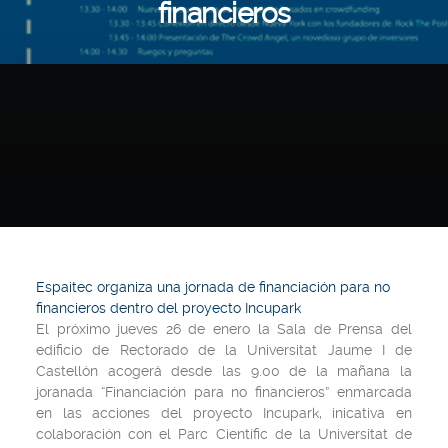
financieros
Espaitec organiza una jornada de financiación para no
financieros dentro del proyecto Incupark
El próximo jueves 26 de enero la Sala de Prensa del
edificio de Rectorado de la Universitat Jaume I de
Castellón acogerá desde las 9.00 de la mañana la
joranada “Financiación para no financieros” enmarcada
en las acciones del proyecto Incupark, inicativa en
colaboración con el Parc Científic de la Universitat de