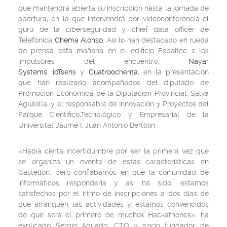
que mantendrá abierta su inscripción hasta la jornada de
apertura, en la que intervendrá por videoconferencia el
gurú de la ciberseguridad y
chief data officer
de
Telefónica
Chema Alonso
. Así lo han destacado en rueda
de prensa esta mañana en el edificio Espaitec 2 los
impulsores del encuentro,
Nayar
Systems
,
IoTsens
y
Cuatroochenta
, en la presentación
que han realizado acompañados del diputado de
Promoción Económica de la Diputación Provincial, Salva
Aguilella, y el responsable de Innovación y Proyectos del
Parque Científico,Tecnológico y Empresarial de la
Universitat Jaume I, Juan Antonio Bertolín.
«Había cierta incertidumbre por ser la primera vez que
se organiza un evento de estas características en
Castellón, pero confiábamos en que la comunidad de
informáticos respondería y así ha sido; estamos
satisfechos por el ritmo de inscripciones a dos días de
que arranquen las actividades y estamos convencidos
de que será el primero de muchos Hackathones», ha
explicado Sergio Aguado, CTO y socio fundador de