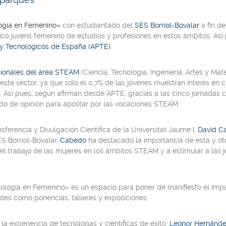
logía en Femenino»
con estudiantado del
SES Borriol-Bovalar
a fin d
ico juvenil femenino de estudios y profesiones en estos ámbitos. Así
s y Tecnológicos de España (APTE)
.
sionales del área STEAM
(Ciencia, Tecnología, Ingeniería, Artes y Ma
este sector, ya que solo el 0,7% de las jóvenes muestran interés en c
. Así pues, según afirman desde APTE, gracias a las cinco jornadas
ado de opinión para apostar por las vocaciones STEAM.
nsferencia y Divulgación Científica de la Universitat Jaume I,
David C
S Borriol-Bovalar.
Cabedo
ha destacado la importancia de esta y otr
 del trabajo de las mujeres en los ámbitos STEAM y a estimular a las 
logía en Femenino» es un espacio para poner de manifiesto el impac
ades como ponencias, talleres y exposiciones.
 la experiencia de tecnólogas y científicas de éxito:
Leonor Hernánd