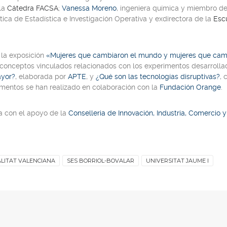
 la
Cátedra FACSA
;
Vanessa Moreno
, ingeniera química y miembro d
ática de Estadística e Investigación Operativa y exdirectora de la
Esc
o la exposición
«
Mujeres que cambiaron el mundo y mujeres que ca
conceptos vinculados relacionados con los experimentos desarrollados
ayor?
,
elaborada por
APTE
,
y
¿Qué son las tecnologías disruptivas?
,
entos se han realizado en colaboración con la
Fundación Orange
.
 con el apoyo de la
Conselleria de Innovación, Industria, Comercio 
LITAT VALENCIANA
SES BORRIOL-BOVALAR
UNIVERSITAT JAUME I