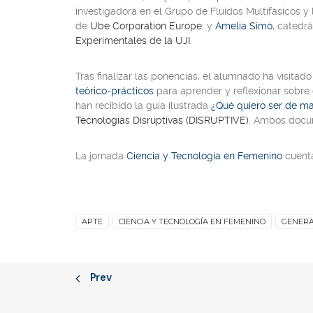
investigadora en el Grupo de Fluidos Multifásicos y
de
Ube Corporation Europe
; y
Amelia Simó
, catedr
Experimentales de la UJI
.
Tras finalizar las ponencias, el alumnado ha visitad
teórico-prácticos
para aprender y reflexionar sobre 
han recibido la guía ilustrada
¿Qué quiero ser de m
Tecnologías Disruptivas (DISRUPTIVE)
. Ambos docum
La jornada
Ciencia y Tecnología en Femenino
cuenta
APTE
CIENCIA Y TECNOLOGÍA EN FEMENINO
GENERA
Prev