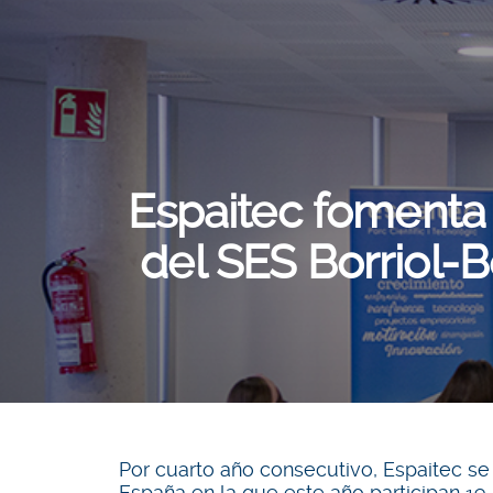
Espaitec fomenta
del SES Borriol-B
Por cuarto año consecutivo, Espaitec se 
España en la que este año participan 19