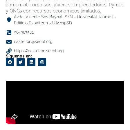
comercial, como son, jóvenes emprendedores, Pymes
y ONGs con recursos económicos limitados.
Avda. Vicente Sos Baynat, S/N - Universitat Jaume I -
Edificio Espaitec 1 - UA1019SD
964387561
castellon@secot.org
https://castellon.secot.org
Síguenos en: