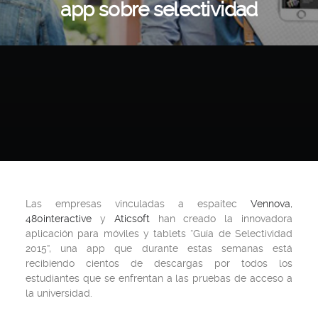
app sobre selectividad
Las empresas vinculadas a espaitec
Vennova
,
480interactive
y
Aticsoft
han creado la innovadora
aplicación para móviles y tablets
“Guía de Selectividad
2015”,
una app que durante estas semanas está
recibiendo cientos de descargas por todos los
estudiantes que se enfrentan a las pruebas de acceso a
la universidad.