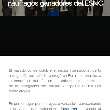
náufragos ganadores del ESNC
El pasado 20 de octubre el sector internacional de la
navegación por satélite entregó en Berlín los premios a
la “Innovación del año” en las aplicaciones comerciales
de la navegación por satélite y espaitec recibía una
doble alegría.
En primer lugar por el proyecto vencedor, representando
a la Comunidad Valenciana,
Poseidron
convenció al