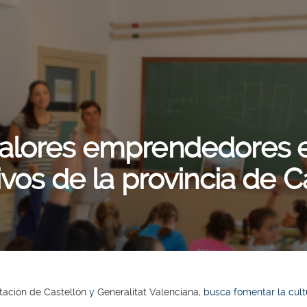
alores emprendedores e
vos de la provincia de C
tación de Castellón
y
Generalitat Valenciana
, busca fomentar la cult