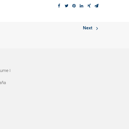
Next
aume I
paña