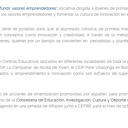
ifundir valores emprendedores”,
iniciativa dirigida a jóvenes de prim
dir los valores emprendedores y fomentar la cultura de innovación e
a serie de jornadas para que el alumnado conozca de primera mano
n conceptos como innovación y creatividad. A través de la metod
venes, quienes por un tiempo se convierten en periodistas y plant
n Centros Educativos ubicados en diferentes localidades de toda la
EIP Lo Campanar de Alcalá de Xivert, el CEIP Pare Villalonga en Burr
ociados a emprendimiento e innovación como son esfuerzo de supera
 de acciones de dinamización promovidas por espaitec para promov
nio de la
Conselleria de Educación, Investigación, Cultura y Deporte 
abajando en una jornada de difusión junto a CEFIRE para el mes de oc