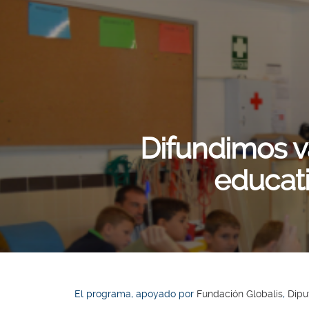
Difundimos v
educati
El programa, apoyado por
Fundación Globalis
,
Dipu