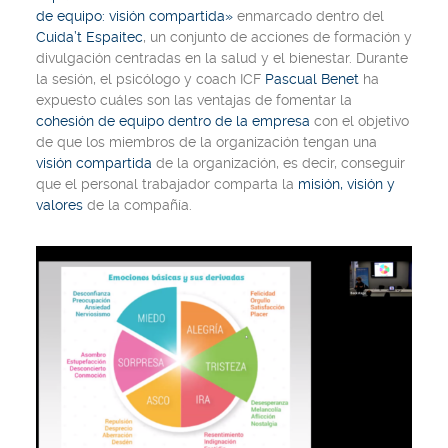
de equipo: visión compartida»
enmarcado dentro del
Cuida’t Espaitec
, un conjunto de acciones de formación y
divulgación centradas en la salud y el bienestar. Durante
la sesión, el psicólogo y coach ICF
Pascual Benet
ha
expuesto cuáles son las ventajas de fomentar la
cohesión de equipo dentro de la empresa
con el objetivo
de que los miembros de la organización tengan una
visión compartida
de la organización, es decir, conseguir
que el personal trabajador comparta la
misión, visión y
valores
de la compañía.