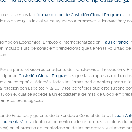
o este viernes la
décima edición de Castellón Global Program
, el 
inicio en 2013, la iniciativa ha ayudado a promover la innovación y c
 Promoción Económica, Empleo e Internacionalización,
Pau Ferrando
,
ar impulso a las personas emprendedoras que tienen la voluntad de
ia».
Por su parte, el vicerrector adjunto de Transferencia, Innovación y 
ticipar en
Castellón Global Program
es que las empresas reciben la
ón a su compañía. Además, todas las firmas participantes pasan a f
la relación con Espaitec y la UJI y los beneficios que esto supone c
l con el cual se accede a un ecosistema de más de 8.000 empresa
ver retos tecnológicos».
tor de Espaitec y gerente de la Fundació General de la UJI,
Juan Ant
s aumentará a 12
debido al aumento de inscripciones recibidas dura
ica) en el proceso de mentorización de las empresas, y el asesoram