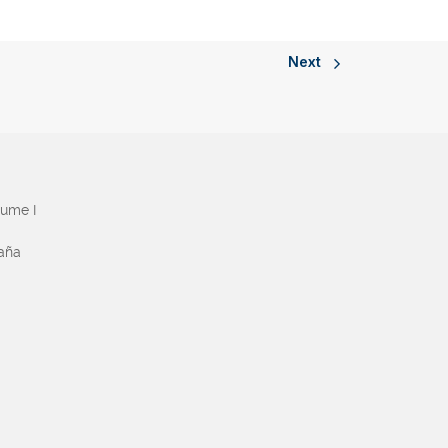
Next
aume I
paña