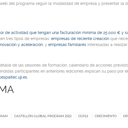
la web del programa según la modalidad de empresa y presentar la 
or de actividad que tengan una facturación mínima de 25.000 € y suy
en tres tipos de empresas:
empresas de reciente creación
que neces
novación y aceleración
, y
empresas familiares
interesadas a realizar
talle de las sesiones de formación, calendario de acciones previst
ndidas participantes en anteriores ediciones explican su paso por 
spaitec.uji.es.
AMA
GRAM
CASTELLÓN GLOBAL PROGRAM 2022
CGP22
CRECIMIENTO
DI