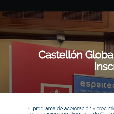
Castellón Globa
insc
El programa de aceleración y crecimie
colaboración con Diputació de Caste