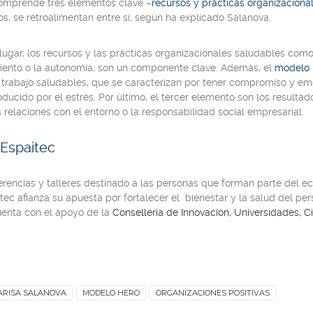
comprende tres elementos clave –
recursos y prácticas organizacion
llos, se retroalimentan entre sí, según ha explicado Salanova.
lugar, los recursos y las prácticas organizacionales saludables como, 
iento o la autonomía, son un componente clave. Además, el
modelo
trabajo saludables, que se caracterizan por tener compromiso y em
oducido por el estrés. Por último, el tercer elemento son los result
 relaciones con el entorno o la responsabilidad social empresarial.
 Espaitec
ferencias y talleres destinado a las personas que forman parte del e
itec afianza su apuesta por fortalecer el bienestar y la salud del p
 cuenta con el apoyo de la
Conselleria de Innovación, Universidades, Ci
ARISA SALANOVA
MODELO HERO
ORGANIZACIONES POSITIVAS