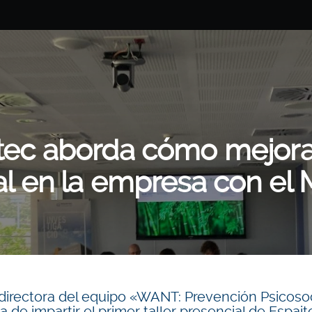
itec aborda cómo mejorar
al en la empresa con e
y directora del equipo «WANT: Prevención Psicoso
 de impartir el primer taller presencial de Espai