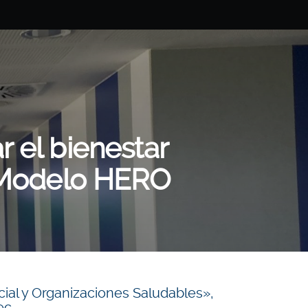
 el bienestar
l Modelo HERO
cial y Organizaciones Saludables»,
tec