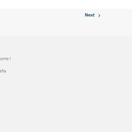
Next
aume I
paña