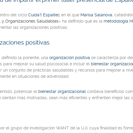
entro del ciclo
Cuida’t Espaitec
en el que
Marisa Salanova
, catedrát
l y Organizaciones Saludables
»
ha definido qué es la
metodología HE
entar las organizaciones positivas.
zaciones positivas
 definido la ponente, una
organización positiva
se caracteriza por des
s para mejorar su salud psicosocial e incluir el
bienestar organizacio
r un conjunto de prácticas saludables y recursos para mejorar a nive
mente en situaciones de adversidad.
entido, potenciar el
bienestar organizacional
conlleva beneficios co
 sientan más motivadas, sean más eficientes y enfrenten mejor las 
or el grupo de investigación WANT de la UJI, cuya finalidad es fom