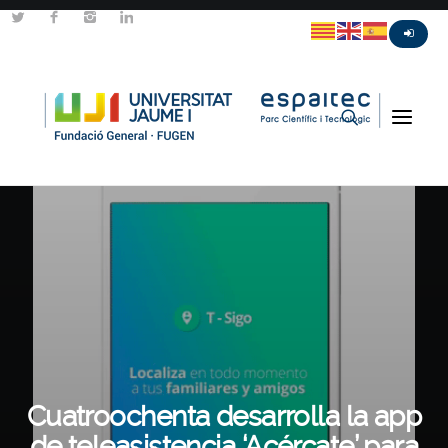
Cuatroochenta desarrolla la app
de teleasistencia ‘Acércate’ para