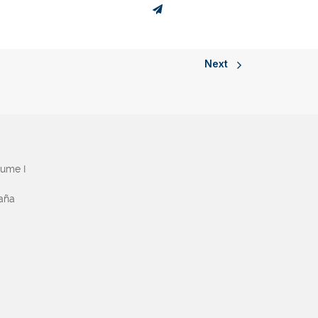
Next
aume I
paña