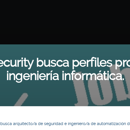
urity busca perfiles pr
ingeniería informática.
busca arquitecto/a de seguridad e ingeniero/a de automatización de