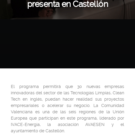
presenta en Castellón
El programa permitirá que 30 nuevas empresas
innovadoras del sector de las Tecnologías Limpias, Clean
Tech en inglés, puedan hacer realidad sus proyectos
empresariales o acelerar su negocio. La Comunidad
Valenciana es una de las seis regiones de la Unión
Europea que participan en este programa, liderado por
IVACE-Energía, la asociación AVAESEN y el
ayuntamiento de Castellón.