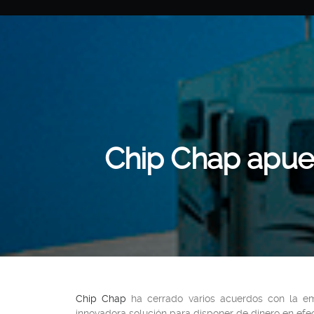
Chip Chap apues
Chip Chap
ha cerrado varios acuerdos con la emp
innovadora solución para disponer de dinero en efect