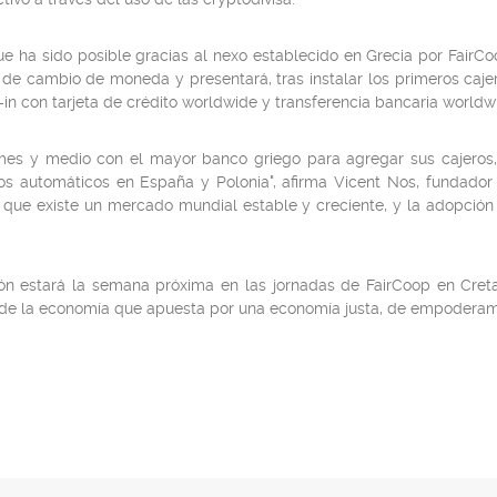
e ha sido posible gracias al nexo establecido en Grecia por FairC
de cambio de moneda y presentará, tras instalar los primeros caje
in con tarjeta de crédito worldwide y transferencia bancaria worldw
 y medio con el mayor banco griego para agregar sus cajeros, ah
os automáticos en España y Polonia", afirma Vicent Nos, fundador
ya que existe un mercado mundial estable y creciente, y la adopción
ón estará la semana próxima en las jornadas de FairCoop en Creta,
l de la economía que apuesta por una economía justa, de empodera