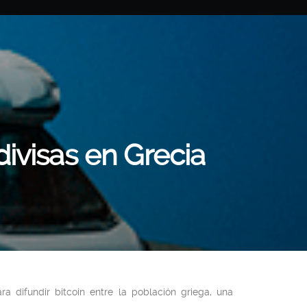
ivisas en Grecia
 difundir bitcoin entre la población griega, una