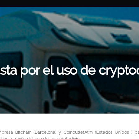
ta por el uso de cryptod
resa Bitchain (Barcelona) y CoinoutletAtm (Estados Unidos ) para
ivo a través del uso de las cryptodivisa.