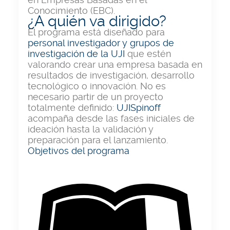
Conocimiento (EBC).
¿A quién va dirigido?
El programa está diseñado para
personal investigador y grupos de
investigación de la UJI
que estén
valorando crear una empresa basada en
resultados de investigación, desarrollo
tecnológico o innovación. No es
necesario partir de un proyecto
totalmente definido:
UJISpinoff
acompaña desde las fases iniciales de
ideación hasta la validación y
preparación para el lanzamiento.
Objetivos del programa