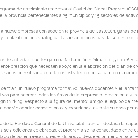
rograma de crecimiento empresarial Castellón Global Program (CSGP
a provincia pertenecientes a 25 municipios y 15 sectores de activid
 nueve empresas con sede en la provincia de Castellón, ganas de inn
n y la planificación estratégica. Las inscripciones para la séptima e
or de actividad que tengan una facturación mínima de 25.000 € y se
ciente creación que necesiten apoyo en la elaboración del plan de 
eresadas en realizar una reflexión estratégica en su cambio generacio
 centran un nuevo programa formativo, nuevos docentes y el lanzami
tivos para acercar todas las áreas de la empresa al crecimiento y l
 thinking. Respecto a la figura del mentor-amigo, el equipo de ment
 podrán aportar conocimiento y experiencia durante su paso por ed
nte de la Fundació General de la Universitat Jaume I, destaca la ca
ras seis ediciones celebradas, el programa se ha consolidado entre e
estado de las empresas, ofreciendo apoyo desde el primer día para re