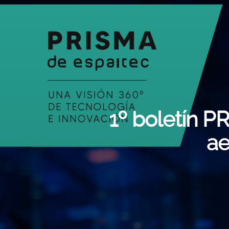
1º boletín P
ae