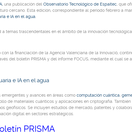
A
, una publicación del
Observatorio Tecnológico de Espaitec
, que of
uturo cercano. Esta edición, correspondiente al periodo febrero a ma
ia e IA en el agua.
d a temas trascendentales en el ámbito de la innovación tecnológica
 con la financiación de la Agencia Valenciana de la Innovació, conti
avés del boletín PRISMA y del informe FOCUS, mediante el cual se a
aria e IA en el agua
as emergentes y avances en áreas como
computación cuántica
,
gemel
llo de materiales cuánticos y aplicaciones en criptografía. Tambié
nos geofísicos. Se incluyen estudios de mercado, patentes y colabor
mación digital en sectores estratégicos.
boletín PRISMA