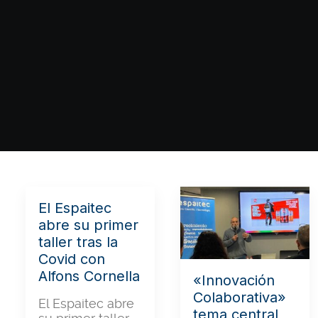
El Espaitec
abre su primer
taller tras la
Covid con
Alfons Cornella
«Innovación
Colaborativa»
El Espaitec abre
tema central