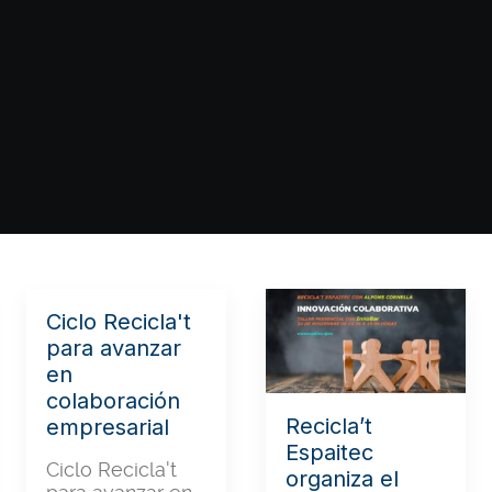
Ciclo Recicla't
para avanzar
en
colaboración
Recicla’t
empresarial
Espaitec
Ciclo Recicla't
organiza el