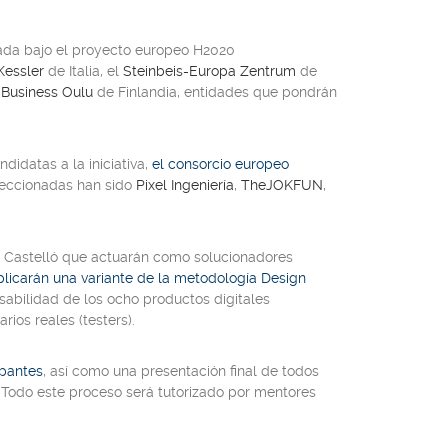
rollada bajo el proyecto europeo H2020
Kessler
de Italia, el
Steinbeis-Europa Zentrum
de
l
Business Oulu
de Finlandia, entidades que pondrán
idatas a la iniciativa,
el consorcio europeo
leccionadas han sido
Pixel Ingeniería
,
TheJOKFUN
,
 Castelló que actuarán como solucionadores
plicarán una variante de la metodología Design
abilidad de los ocho productos digitales
rios reales (
testers
).
ipantes
, así como una presentación final de todos
. Todo este proceso será tutorizado por mentores