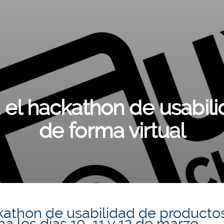
a el hackathon de usabil
de forma virtual
kathon
de usabilidad de producto
a los días 10, 11 y 12 de marzo