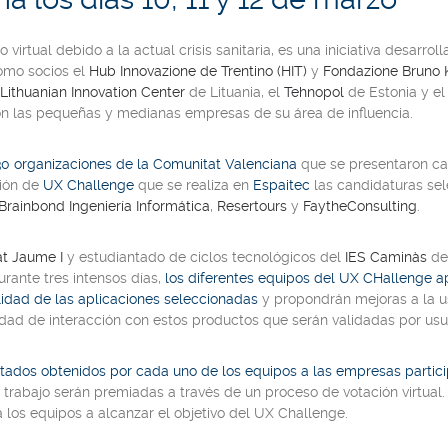
o virtual debido a la actual crisis sanitaria, es una iniciativa desar
como socios el
Hub Innovazione de Trentino (HIT)
y
Fondazione Bruno 
Lithuanian Innovation Center
de Lituania, el
Tehnopol
de Estonia y e
n las pequeñas y medianas empresas de su área de influencia.
0 organizaciones de la Comunitat Valenciana
que se presentaron cand
ción de
UX Challenge
que se realiza en
Espaitec
las candidaturas se
Brainbond Ingeniería Informática
,
Resertours
y
FaytheConsulting
.
at Jaume I
y estudiantado de ciclos tecnológicos del
IES Caminàs
de
urante tres intensos días,
los diferentes equipos del UX CHallenge a
lidad de las aplicaciones seleccionadas
y propondrán mejoras a la us
idad de interacción con estos productos que serán validadas por usua
ltados obtenidos por cada uno de los equipos a las empresas partic
 trabajo serán premiadas a través de un proceso de votación virtual
los equipos a alcanzar el objetivo del UX Challenge.