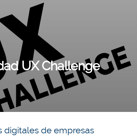
idad UX Challenge
s digitales de empresas