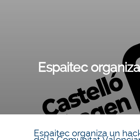
Espaitec organiz
Espaitec organiza un
hac
de la Comunitat Valencian