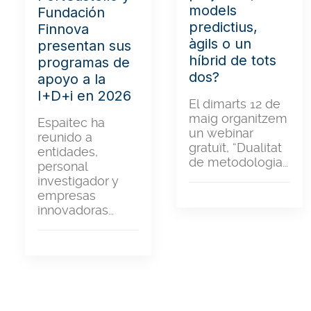
models
Fundación
predictius,
Finnova
àgils o un
presentan sus
híbrid de tots
programas de
dos?
apoyo a la
I+D+i en 2026
El dimarts 12 de
maig organitzem
Espaitec ha
un webinar
reunido a
gratuït, “Dualitat
entidades,
de metodologia…
personal
investigador y
empresas
innovadoras…