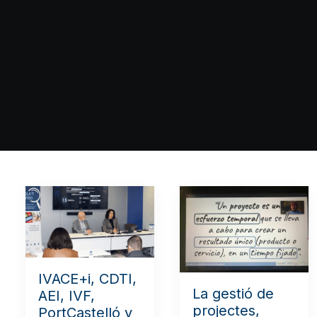
IVACE+i, CDTI,
La gestió de
AEI, IVF,
projectes,
PortCastelló y