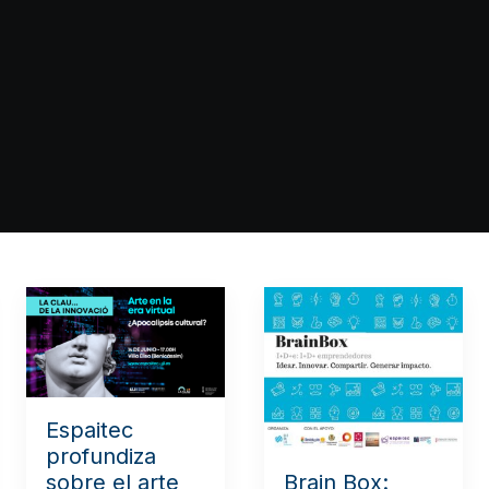
Espaitec
profundiza
Brain Box:
sobre el arte