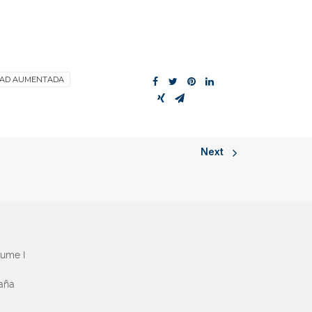
DAD AUMENTADA
Next
aume I
paña