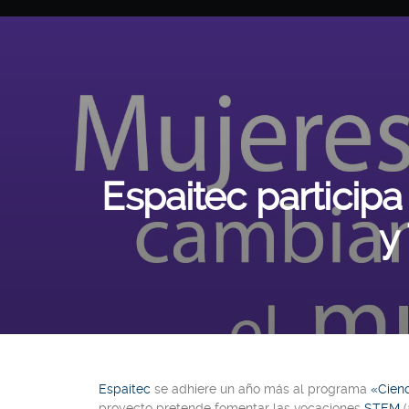
Espaitec particip
y
Espaitec
se adhiere un año más al programa
«Cienc
proyecto pretende fomentar las vocaciones
STEM