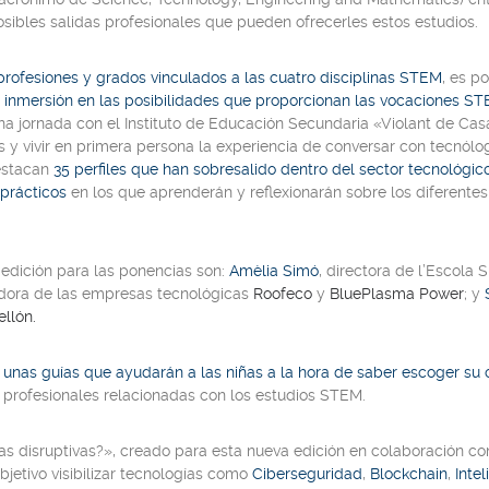
osibles salidas profesionales que pueden ofrecerles estos estudios.
rofesiones y grados vinculados a las cuatro disciplinas STEM
, es p
e inmersión en las posibilidades que proporcionan las vocaciones S
una jornada con el
Instituto de Educación Secundaria «Violant de Ca
 y vivir en primera persona la experiencia de conversar con tecnóloga
estacan
35 perfiles que han sobresalido dentro del sector tecnológico 
-prácticos
en los que aprenderán y reflexionarán sobre los diferentes
edición para las ponencias son:
Amèlia Simó
, directora de l’Escola
dora de las empresas tecnológicas
Roofeco
y
BluePlasma Power
; y
ellón.
n unas guías que ayudarán a las niñas a la hora de saber escoger su
 profesionales relacionadas con los estudios STEM.
as disruptivas?»
, creado para esta nueva edición en colaboración co
bjetivo visibilizar tecnologías como
Ciberseguridad
,
Blockchain
,
Intel