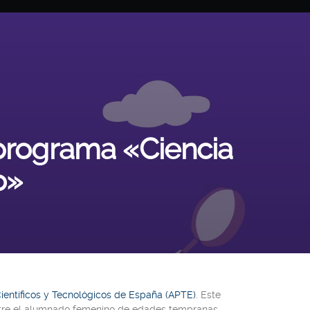
 programa «Ciencia
o»
ientíficos y Tecnológicos de España (APTE)
. Este
re el alumnado femenino de edades tempranas