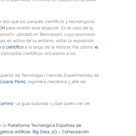
or ello que los parques científicos y tecnológicos
TEM
para revertir esta situación. En el caso de la
salduch»
ubicado en Benicàssim, cuyo alumnado
s en activo de su entorno, visitar la exposición
o científico
a lo largo de la historia. Por último,
el
 conceptos científicos vinculados a los
 Superior de Tecnologia i Ciències Experimentals de
Susana Pérez
, ingeniera mecánica y jefa de
 camino
. La guía ilustrada
«¿Qué quiero ser de
n la
Plataforma Tecnológica Española de
igencia Artificial
,
Big Data
,
5G
y
Computación