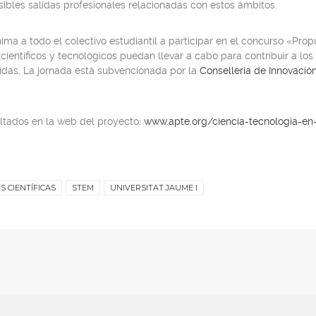
ibles salidas profesionales relacionadas con estos ámbitos.
nima a todo el colectivo estudiantil a participar en el concurso
«Propu
ientíficos y tecnológicos puedan llevar a cabo para contribuir a los
das. La jornada está subvencionada por la
Conselleria de Innovación
sultados en la web del proyecto:
www.apte.org/ciencia-tecnologia-en
S CIENTÍFICAS
STEM
UNIVERSITAT JAUME I