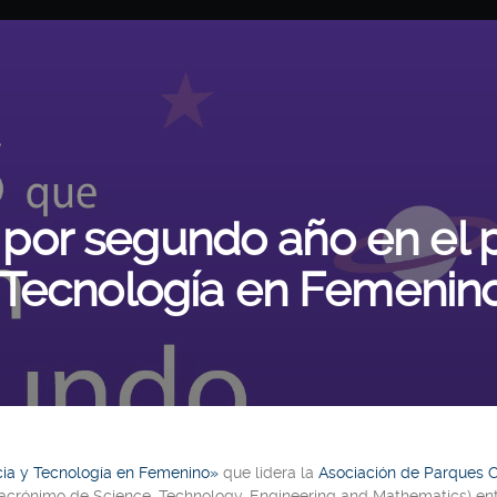
a por segundo año en el
 Tecnología en Femenin
ia y Tecnología en Femenino»
que lidera la
Asociación de Parques C
(acrónimo de Science, Technology, Engineering and Mathematics)
ent