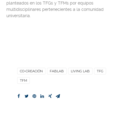
planteados en los
TFGs
y
TFMs
por equipos
multidisciplinares pertenecientes a la comunidad
universitaria.
CO-CREACIÓN
FABLAB
LIVING LAB
TFG
TFM