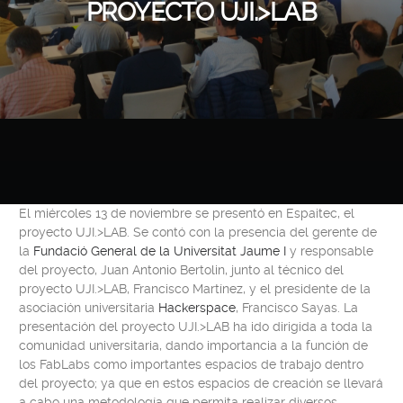
PROYECTO UJI.>LAB
El miércoles 13 de noviembre se presentó en Espaitec, el
proyecto
UJI.>LAB
. Se contó con la presencia del gerente de
la
Fundació General de la Universitat Jaume I
y responsable
del proyecto,
Juan Antonio Bertolin
, junto al técnico del
proyecto
UJI.>LAB
,
Francisco Martínez
, y el presidente de la
asociación universitaria
Hackerspace
,
Francisco Sayas
. La
presentación del proyecto
UJI.>LAB
ha ido dirigida a toda la
comunidad universitaria, dando importancia a la función de
los
FabLabs
como importantes espacios de trabajo dentro
del proyecto; ya que en estos espacios de creación se llevará
a cabo una metodología que permita realizar diversos